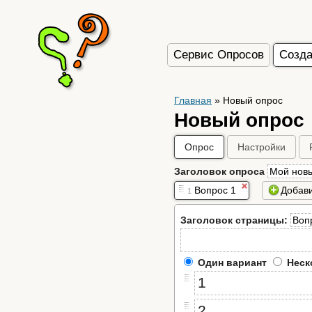
Сервис Опросов
Созда
Главная
»
Новый опрос
Новый опрос
Опрос
Настройки
Заголовок опроса
Вопрос 1
Добави
1
Заголовок страницы:
Один вариант
Неск
1
2