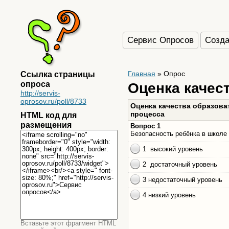
Сервис Опросов
Созда
Ссылка страницы
Главная
»
Опрос
опроса
Оценка качес
http://servis-
oprosov.ru/poll/8733
HTML код для
размещения
Вставьте этот фрагмент HTML